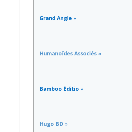
Grand Angle
»
Humanoïdes Associés »
Bamboo Éditio
»
Hugo BD
»