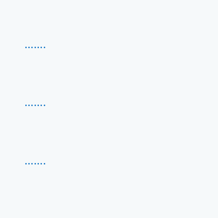
…….
……
.
…….