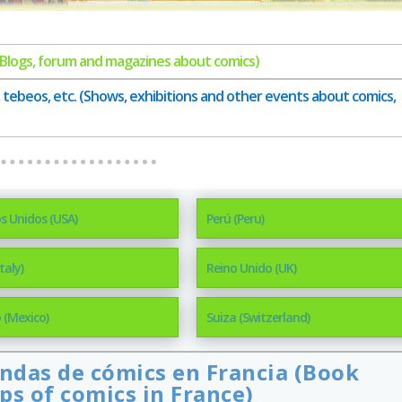
 (Blogs, forum and magazines about comics)
 tebeos, etc. (Shows, exhibitions and other events about comics,
s Unidos (USA)
Perú (Peru)
Italy)
Reino Unido (UK)
 (Mexico)
Suiza (Switzerland)
iendas de cómics en Francia (Book
ps of comics in France)