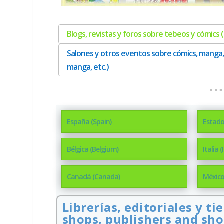
Blogs, revistas y foros sobre tebeos y cómics
Salones y otros eventos sobre cómics, manga,
manga, etc.)
España (Spain)
Estado
Bélgica (Belgium)
Italia (
Canadá (Canada)
México
Librerías, editoriales y t
shops, publishers and sho