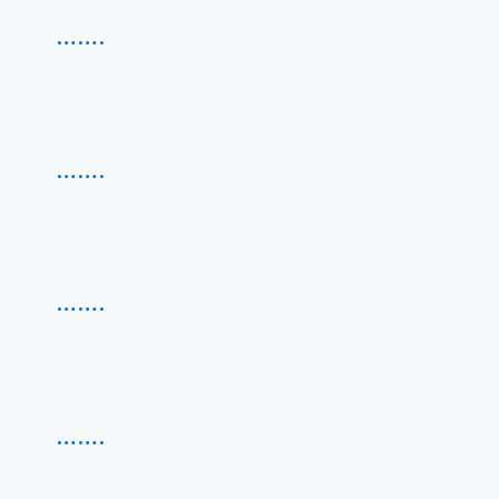
…….
…….
…….
…….