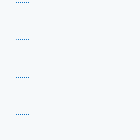
…….
…….
…….
…….