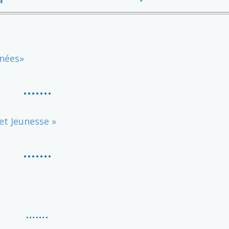
inées»
…….
et Jeunesse »
…….
……
.