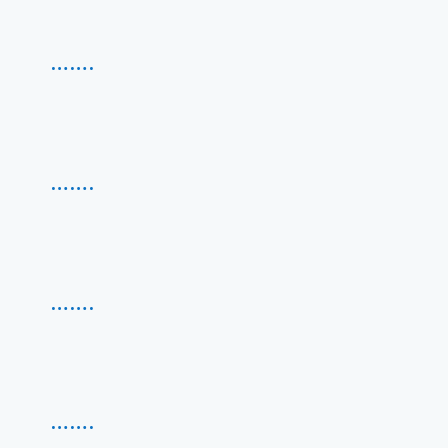
…….
…….
…….
……
.