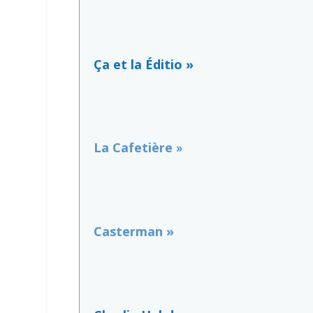
Ça et la Éditio »
La Cafetière
»
Casterman »