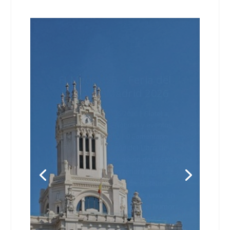
FLMadrid25 – Feria del
Libro de Madrid 2025
por
paraiso
|
10/03/2025
|
Filatelia
,
Libros y literatura
,
Noticias y eventos
(News and Events)
| 0 Comentario
FLMadrid25 – Feria del Libro de
Madrid 2025La 84ª edición de la Feria
del Libro de Madrid tendrá lugar de
nuevo en el Parque de El Retiro
desde 30 de mayo al 15 de junio de
2025. En esta edición, se ha elegido
Nueva York como eje temático y