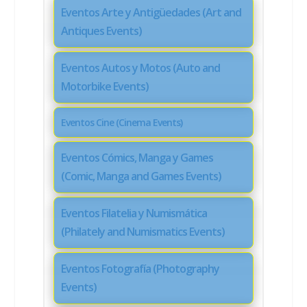
Eventos Arte y Antigüedades (Art and
Antiques Events)
Eventos Autos y Motos (Auto and
Motorbike Events)
Eventos Cine (Cinema Events)
Eventos Cómics, Manga y Games
(Comic, Manga and Games Events)
Eventos Filatelia y Numismática
(Philately and Numismatics Events)
Eventos Fotografía (Photography
Events)