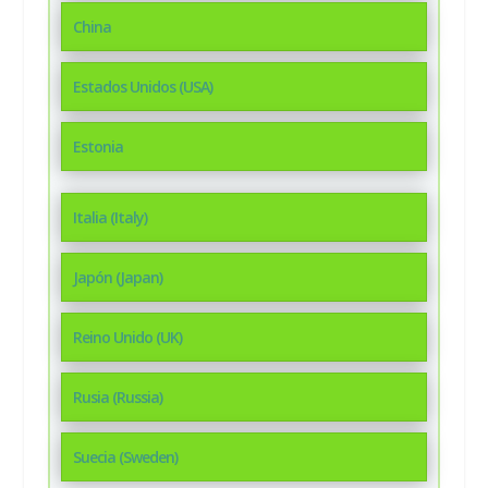
China
Estados Unidos (USA)
Estonia
Italia (Italy)
Japón (Japan)
Reino Unido (UK)
Rusia (Russia)
Suecia (Sweden)