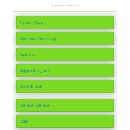
España (Spain)
Alemania (Germany)
Australia
Bélgica (belgium)
Brasil (Brazil)
Canadá (Canada)
Chile