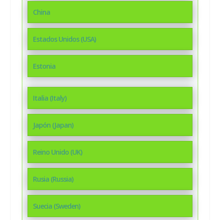
China
Estados Unidos (USA)
Estonia
Italia (Italy)
Japón (Japan)
Reino Unido (UK)
Rusia (Russia)
Suecia (Sweden)