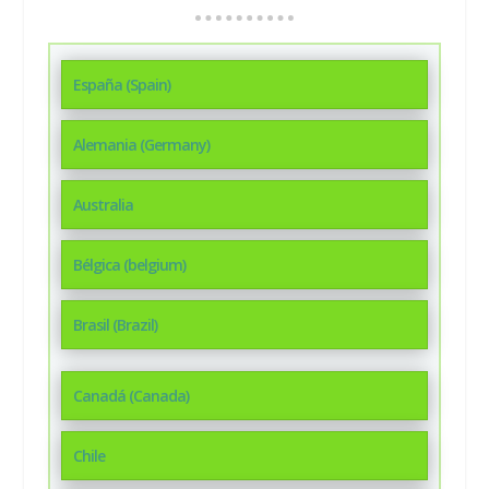
España (Spain)
Alemania (Germany)
Australia
Bélgica (belgium)
Brasil (Brazil)
Canadá (Canada)
Chile