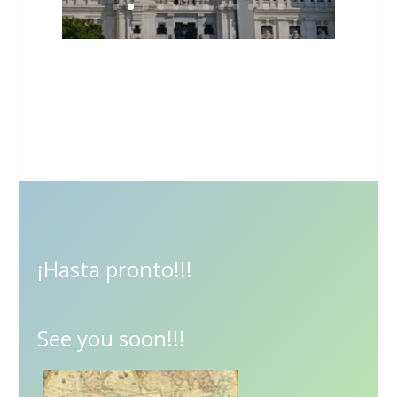
¡Hasta pronto!!!
See you soon!!!