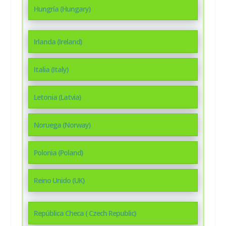
Hungría (Hungary)
Irlanda (Ireland)
Italia (Italy)
Letonia (Latvia)
Noruega (Norway)
Polonia (Poland)
Reino Unido (UK)
República Checa ( Czech Republic)