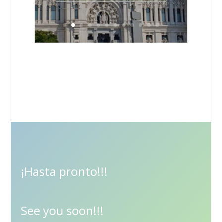
¡Hasta pronto!!!
See you soon!!!