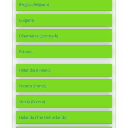
Bélgica (Belgium)
Bulgaria
Dinamarca (Denmark)
Estonia
Finlandia (Finland)
Francia (France)
Grecia (Greece)
Holanda (The Netherlands)