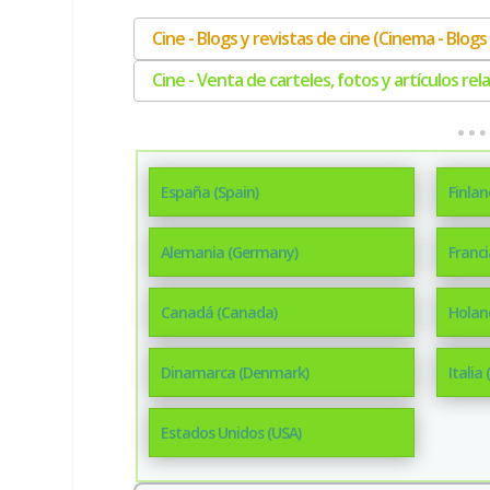
Cine - Blogs y revistas de cine (Cinema - Blo
Cine - Venta de carteles, fotos y artículos re
España (Spain)
Finlan
Alemania (Germany)
Franci
Canadá (Canada)
Holan
Dinamarca (Denmark)
Italia 
Estados Unidos (USA)