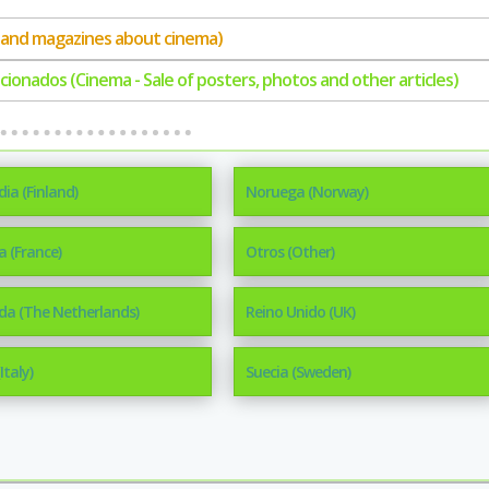
gs and magazines about cinema)
lacionados (Cinema - Sale of posters, photos and other articles)
dia (Finland)
Noruega (Norway)
a (France)
Otros (Other)
da (The Netherlands)
Reino Unido (UK)
(Italy)
Suecia (Sweden)