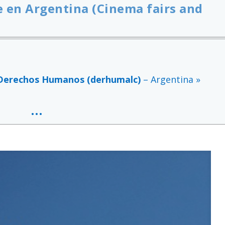
ne en Argentina (Cinema fairs and
e Derechos Humanos (derhumalc)
– Argentina »
…