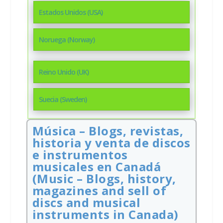
Estados Unidos (USA)
Noruega (Norway)
Reino Unido (UK)
Suecia (Sweden)
Música – Blogs, revistas,
historia y venta de discos
e instrumentos
musicales en Canadá
(Music – Blogs, history,
magazines and sell of
discs and musical
instruments in Canada)