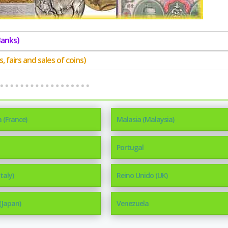
Banks)
 fairs and sales of coins)
 (France)
Malasia (Malaysia)
Portugal
Italy)
Reino Unido (UK)
(Japan)
Venezuela