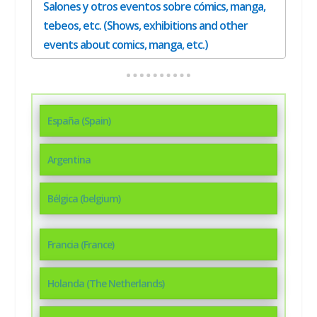
Salones y otros eventos sobre cómics, manga,
tebeos, etc. (Shows, exhibitions and other
events about comics, manga, etc.)
España (Spain)
Argentina
Bélgica (belgium)
Francia (France)
Holanda (The Netherlands)