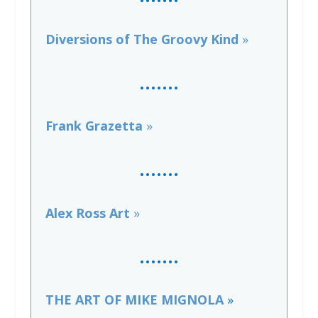
Diversions of The Groovy Kind
»
…….
Frank Grazetta
»
…….
Alex Ross Art
»
…….
THE ART OF MIKE MIGNOLA
»