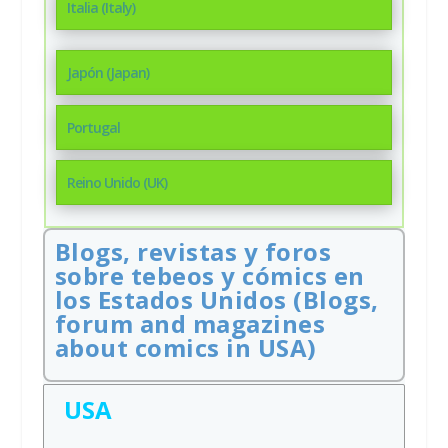
Italia (Italy)
Japón (Japan)
Portugal
Reino Unido (UK)
Blogs, revistas y foros
sobre tebeos y cómics en
los Estados Unidos (Blogs,
forum and magazines
about comics in USA)
USA