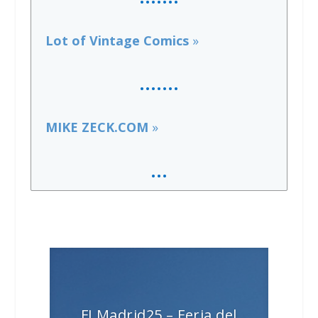
Lot of Vintage Comics
»
…….
MIKE ZECK.COM
»
…
FLMadrid25 – Feria del