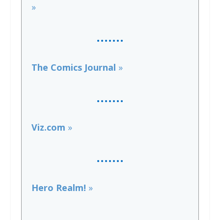
»
…….
The Comics Journal
»
…….
Viz.com
»
…….
Hero Realm!
»
…….