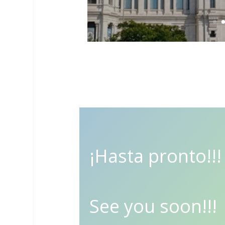
¡Hasta pronto!!!
See you soon!!!