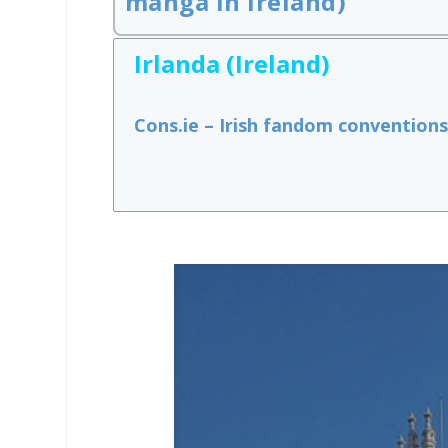
manga in Ireland)
Irlanda (Ireland)
Cons.ie – Irish fandom conventions