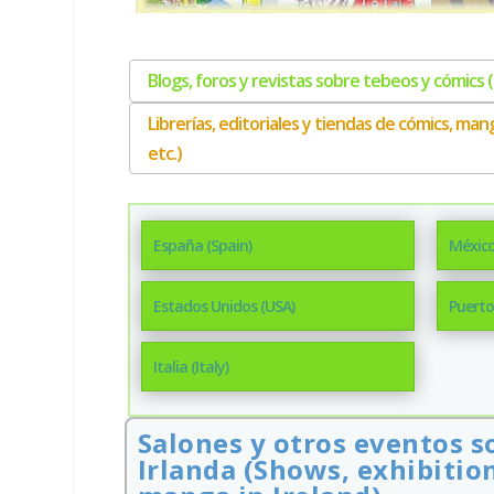
Blogs, foros y revistas sobre tebeos y cómics
Librerías, editoriales y tiendas de cómics, ma
etc.)
España (Spain)
México
Estados Unidos (USA)
Puerto
Italia (Italy)
Salones y otros eventos s
Irlanda (Shows, exhibitio