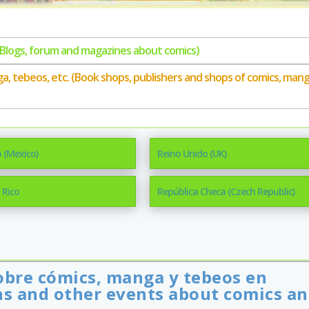
 (Blogs, forum and magazines about comics)
nga, tebeos, etc. (Book shops, publishers and shops of comics, mang
 (Mexico)
Reino Unido (UK)
 Rico
República Checa (Czech Republic)
obre cómics, manga y tebeos en
ns and other events about comics a