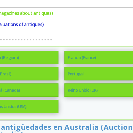
magazines about antiques)
luations of antiques)
a (Belgium)
Francia (France)
(Brazil)
Portugal
á (Canada)
Reino Unido (UK)
s Unidos (USA)
 antigüedades en Australia (Auction