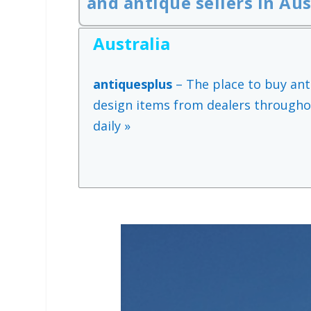
and antique sellers in Aus
Australia
antiquesplus
– The place to buy anti
design items from dealers througho
daily »