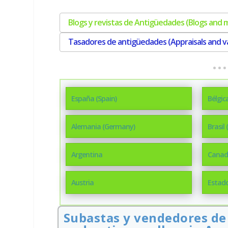
Blogs y revistas de Antigüedades (Blogs and 
Tasadores de antigüedades (Appraisals and va
España (Spain)
Bélgic
Alemania (Germany)
Brasil 
Argentina
Canad
Austria
Estado
Subastas y vendedores de