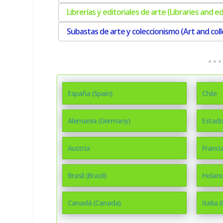
Librerías y editoriales de arte (Libraries and ed
Subastas de arte y coleccionismo (Art and coll
España (Spain)
Chile
Alemania (Germany)
Estado
Austria
Francia
Brasil (Brazil)
Holand
Canadá (Canada)
Italia (