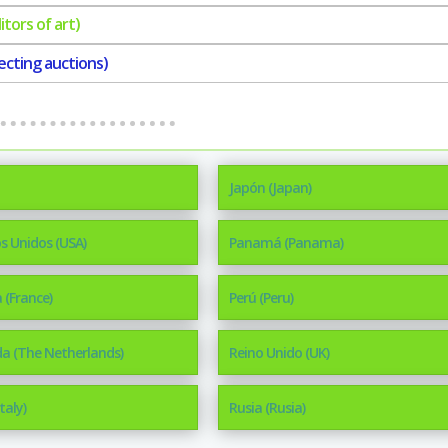
itors of art)
ecting auctions)
Japón (Japan)
s Unidos (USA)
Panamá (Panama)
 (France)
Perú (Peru)
a (The Netherlands)
Reino Unido (UK)
Italy)
Rusia (Rusia)