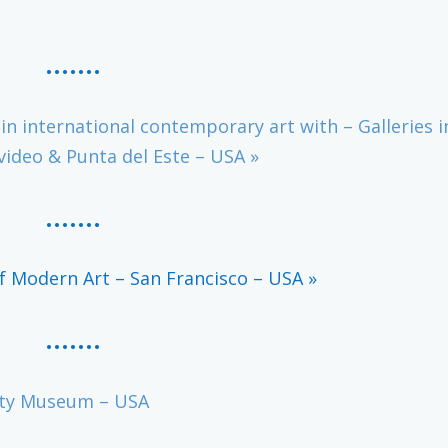
…….
 in international contemporary art with – Galleries i
video & Punta del Este – USA »
…….
 Modern Art – San Francisco – USA »
…….
tty Museum – USA