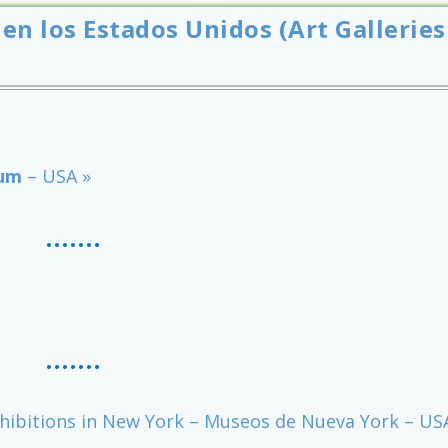
en los Estados Unidos (Art Galleries
eum
– USA »
……
.
…….
ibitions in New York – Museos de Nueva York – US