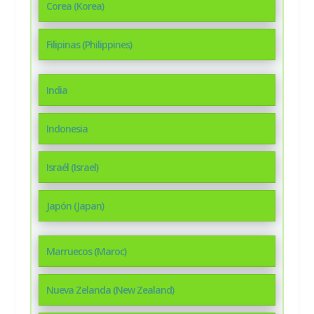
Corea (Korea)
Filipinas (Philippines)
India
Indonesia
Israél (Israel)
Japón (Japan)
Marruecos (Maroc)
Nueva Zelanda (New Zealand)