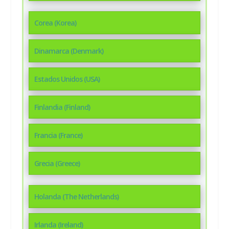
Corea (Korea)
Dinamarca (Denmark)
Estados Unidos (USA)
Finlandia (Finland)
Francia (France)
Grecia (Greece)
Holanda (The Netherlands)
Irlanda (Ireland)