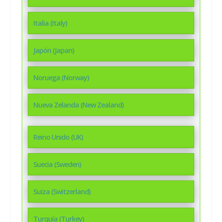
Italia (Italy)
Japón (Japan)
Noruega (Norway)
Nueva Zelanda (New Zealand)
Reino Unido (UK)
Suecia (Sweden)
Suiza (Switzerland)
Turquía (Turkey)