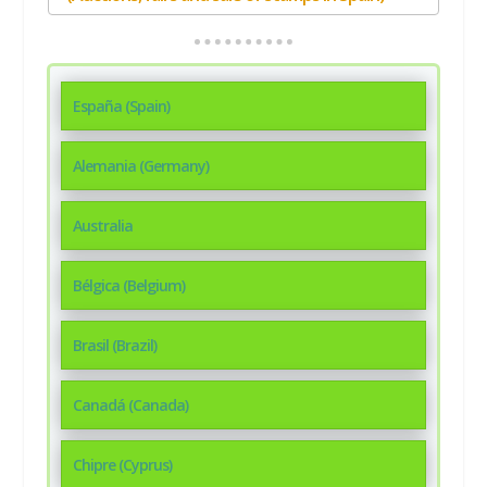
España (Spain)
Alemania (Germany)
Australia
Bélgica (Belgium)
Brasil (Brazil)
Canadá (Canada)
Chipre (Cyprus)