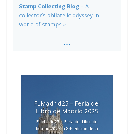
Stamp Collecting Blog
– A
collector’s philatelic odyssey in
world of stamps »
…
FLMadrid25 – Feria del
Libro de Madrid 2025
FLMadrid25 – Feria del Libro de
Madrid 2025La 84ª edición de la