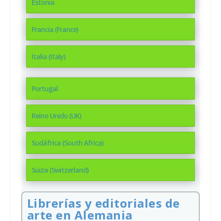
Estonia
Francia (France)
Italia (Italy)
Portugal
Reino Unido (UK)
Sudáfrica (South Africa)
Suiza (Switzerland)
Librerías y editoriales de
arte en Alemania