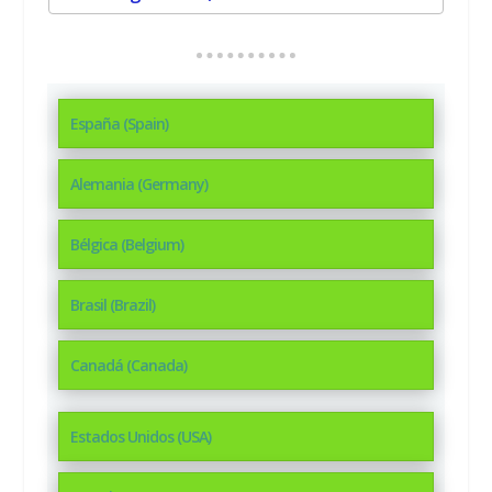
España (Spain)
Alemania (Germany)
Bélgica (Belgium)
Brasil (Brazil)
Canadá (Canada)
Estados Unidos (USA)