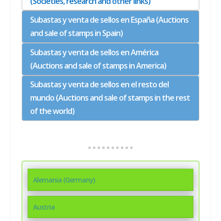
(Societies, research and other links)
Subastas y venta de sellos en España (Auctions
and sale of stamps in Spain)
Subastas y venta de sellos en América
(Auctions and sale of stamps in America)
Subastas y venta de sellos en el resto del
mundo (Auctions and sale of stamps in the rest
of the world)
Alemania (Germany)
Austria