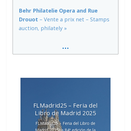
Behr Philatelie Opera and Rue
Drouot
– Vente a prix net – Stamps
auction, philately »
…
FLMadrid25 – Feria del
Libro de Madrid 2025
FLMadrid25 – Feria del Libro de
Madrid 2025La 84ª edición de la