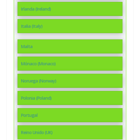
Irlanda (Ireland)
Italia (Italy)
Malta
Mónaco (Monaco)
Noruega (Norway)
Polonia (Poland)
Portugal
Reino Unido (UK)