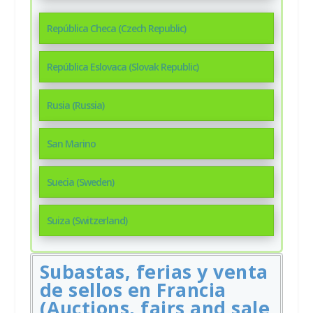
República Checa (Czech Republic)
República Eslovaca (Slovak Republic)
Rusia (Russia)
San Marino
Suecia (Sweden)
Suiza (Switzerland)
Subastas, ferias y venta
de sellos en Francia
(Auctions, fairs and sale