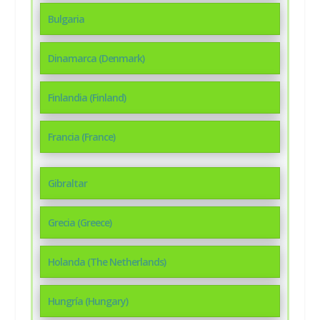
Bulgaria
Dinamarca (Denmark)
Finlandia (Finland)
Francia (France)
Gibraltar
Grecia (Greece)
Holanda (The Netherlands)
Hungría (Hungary)