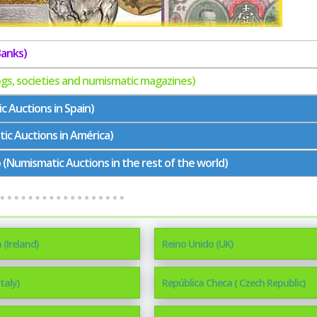
Banks)
ogs, societies and numismatic magazines)
 Auctions in Spain)
c Auctions in América)
(Numismatic Auctions in the rest of the world)
 (Ireland)
Reino Unido (UK)
Italy)
República Checa ( Czech Republic)