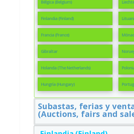
Bélgica (Belgium)
Liecht
Finlandia (Finland)
Lituan
Francia (France)
Mónac
Gibraltar
Norue
Holanda (The Netherlands)
Poloni
Hungría (Hungary)
Portug
Subastas, ferias y ven
(Auctions, fairs and sal
Finlandia (Finland)