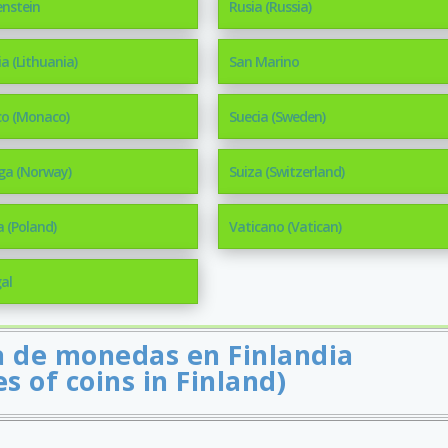
enstein
Rusia (Russia)
ia (Lithuania)
San Marino
o (Monaco)
Suecia (Sweden)
ga (Norway)
Suiza (Switzerland)
a (Poland)
Vaticano (Vatican)
al
ta de monedas en Finlandia
es of coins in Finland)