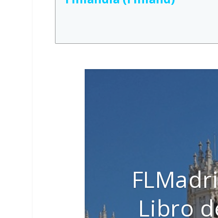
FLMadri
Libro 