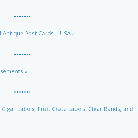
…..
..
 Antique Post Cards – USA »
…….
isements »
…….
 Cigar Labels, Fruit Crate Labels, Cigar Bands, and
…