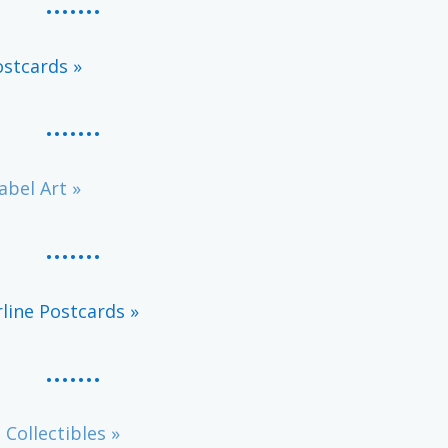
…….
ostcards »
…….
abel Art »
…….
line Postcards »
…….
 Collectibles »