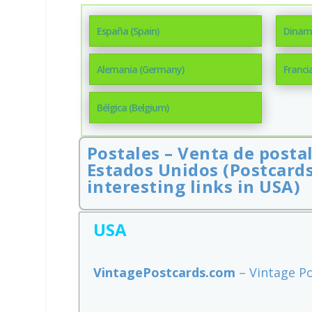
España (Spain)
Dinam
Alemania (Germany)
Franci
Bélgica (Belgium)
Postales – Venta de postal
Estados Unidos (Postcards
interesting links in USA)
USA
VintagePostcards.com
– Vintage Po