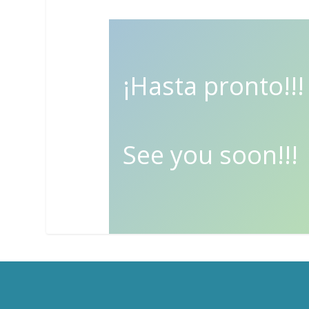
¡Hasta pronto!!!
See you soon!!!