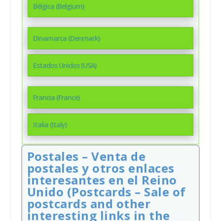
Bélgica (Belgium)
Dinamarca (Denmark)
Estados Unidos (USA)
Francia (France)
Italia (Italy)
Postales – Venta de
postales y otros enlaces
interesantes en el Reino
Unido (Postcards – Sale of
postcards and other
interesting links in the