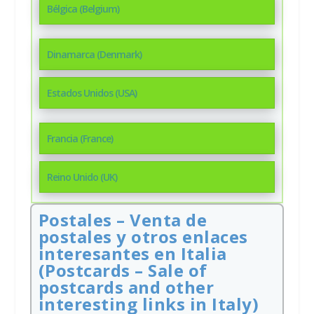
Bélgica (Belgium)
Dinamarca (Denmark)
Estados Unidos (USA)
Francia (France)
Reino Unido (UK)
Postales – Venta de
postales y otros enlaces
interesantes en Italia
(Postcards – Sale of
postcards and other
interesting links in Italy)