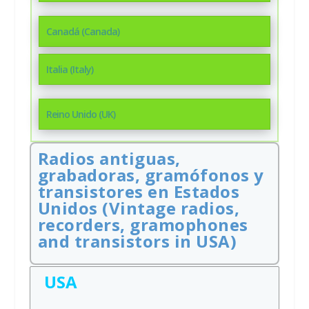
Canadá (Canada)
Italia (Italy)
Reino Unido (UK)
Radios antiguas,
grabadoras, gramófonos y
transistores en Estados
Unidos (Vintage radios,
recorders, gramophones
and transistors in USA)
USA