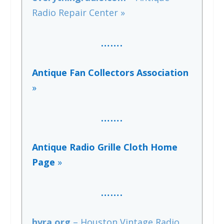
Radio Repair Center »
…….
Antique Fan Collectors Association
»
…….
Antique Radio Grille Cloth Home
Page
»
…….
hvra.org
– Houston Vintage Radio