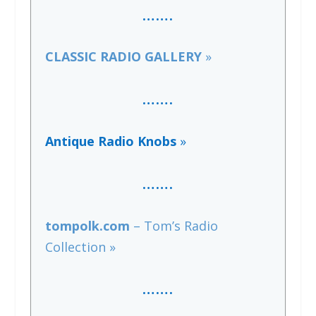
…….
CLASSIC RADIO GALLERY
»
…….
Antique Radio Knobs
»
…….
tompolk.com
– Tom’s Radio
Collection »
…….