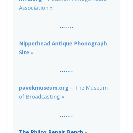
Association »
…..
..
Nipperhead Antique Phonograph
Site
»
…….
pavekmuseum.org
– The Museum
of Broadcasting »
…….
The Philco Repair Bench
»