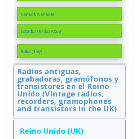
Canadá (Canada)
Estados Unidos (USA)
Italia (Italy)
Radios antiguas,
grabadoras, gramófonos y
transistores en el Reino
Unido (Vintage radios,
recorders, gramophones
and transistors in the UK)
Reino Unido (UK)