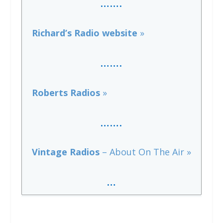
…….
Richard’s Radio website
»
…….
Roberts Radios
»
…….
Vintage Radios
– About On The Air »
…